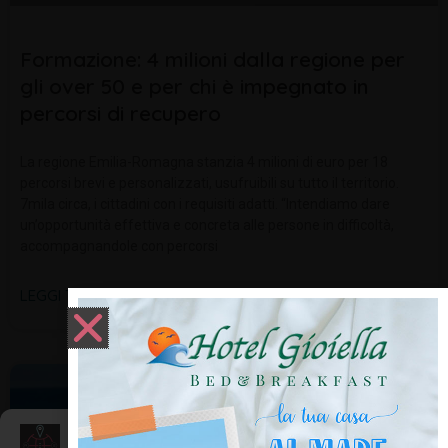
Formazione: 4 milioni dalla regione per
gli over 50 e per chi è impegnato in
percorsi di recupero
La regione Emilia-Romagna stanzia 4 milioni di euro per 18
percorsi brevi e personalizzati, usufruibili su tutto il territorio.
7mila circa, i cittadini con i requisiti adatti. “Intendiamo dare
un’opportunità effettiva e concreta alle persone in difficoltà,
accompagnandole con percorsi
LEGGI TUTTO »
NOTIZIE ED EVENTI IN ROMAGNA
Gestisci Consenso