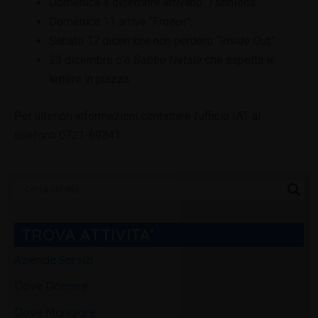
Domenica 4 dicembre arrivano
“i Minions”.
Domenica 11 arriva “
Frozen”.
Sabato 17 dicembre non perderti
“Inside Out”.
23 dicembre c’è
Babbo Natale
che aspetta le
lettere in piazza.
Per ulteriori informazioni contattare l’ufficio IAT al
telefono 0721-69341.
Categorie
Blog
TROVA ATTIVITA'
Aziende Servizi
Dove Dormire
Dove Mangiare