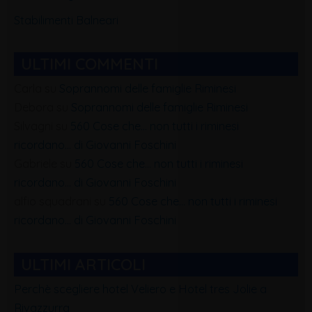
Stabilimenti Balneari
ULTIMI COMMENTI
Carla
su
Soprannomi delle famiglie Riminesi
Debora
su
Soprannomi delle famiglie Riminesi
Silvagni
su
560 Cose che… non tutti i riminesi
ricordano… di Giovanni Foschini
Gabriele
su
560 Cose che… non tutti i riminesi
ricordano… di Giovanni Foschini
alfio squadrani
su
560 Cose che… non tutti i riminesi
ricordano… di Giovanni Foschini
ULTIMI ARTICOLI
Perchè scegliere hotel Veliero e Hotel tres Jolie a
Rivazzurra