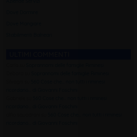
Aziende Servizi
Dove Dormire
Dove Mangiare
Stabilimenti Balneari
ULTIMI COMMENTI
Carla
su
Soprannomi delle famiglie Riminesi
Debora
su
Soprannomi delle famiglie Riminesi
Silvagni
su
560 Cose che… non tutti i riminesi
ricordano… di Giovanni Foschini
Gabriele
su
560 Cose che… non tutti i riminesi
ricordano… di Giovanni Foschini
alfio squadrani
su
560 Cose che… non tutti i riminesi
ricordano… di Giovanni Foschini