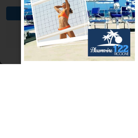
SAGRE
Accetta
Nega
Visualizza le preferenze
Cookie Policy
Dichiarazione sulla Privacy
Perticara Novafeltria, Festa della
Polenta e dei Frutti del sottobosco
9, 16 , 23 e 30 Settembre 2018 A Perticara di Novafeltria
l’appuntamento è con le prelibatezze della tavola, la tipicità e gli
ottimi frutti del sottobosco, protagonisti insieme alla polenta
dell’evento che coinvolge l’incantevole borgo dell’Alta
Valmarecchia. Durante il