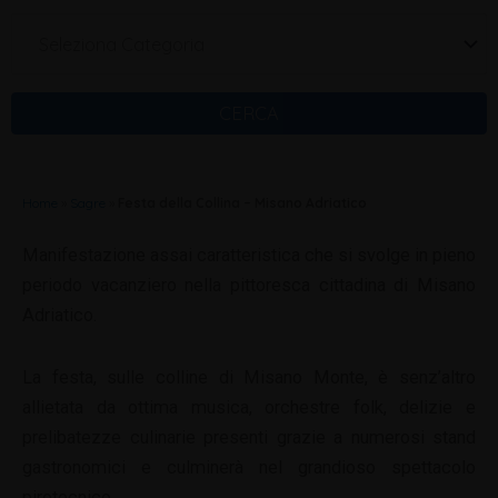
Seleziona Categoria
CERCA
Home
»
Sagre
»
Festa della Collina – Misano Adriatico
Manifestazione assai caratteristica che si svolge in pieno
periodo vacanziero nella pittoresca cittadina di Misano
Adriatico.
La festa, sulle colline di Misano Monte, è senz’altro
allietata da ottima musica, orchestre folk, delizie e
prelibatezze culinarie presenti grazie a numerosi stand
gastronomici e culminerà nel grandioso spettacolo
pirotecnico.