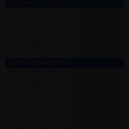
TROVA ATTIVITA'
Aziende Servizi
Dove Dormire
Dove Mangiare
Stabilimenti Balneari
ULTIMI COMMENTI
Carla
su
Soprannomi delle famiglie Riminesi
Debora
su
Soprannomi delle famiglie Riminesi
Silvagni
su
560 Cose che… non tutti i riminesi
ricordano… di Giovanni Foschini
Gabriele
su
560 Cose che… non tutti i riminesi
ricordano… di Giovanni Foschini
alfio squadrani
su
560 Cose che… non tutti i riminesi
ricordano… di Giovanni Foschini