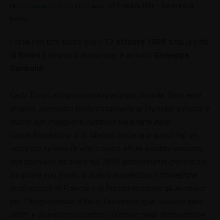
Home
»
Scopri Rimini e la Romagna
»
17 Ottobre 1859 – Garibaldi a
Rimini
Forse non tutti sanno che il
17 ottobre 1859
, tutta la città
di
Rimini
fremeva di emozione: è arrivato
Giuseppe
Garibaldi.
Carlo Tonini, all’epoca ventiquatrenne, ricorda:
Dieci anni
innanzi, scampato portentosamente ai Francesi a Roma e
quindi agli inseguenti Austriaci nelle terre della
vicina Repubblica di S. Marino, cercava a questi lidi un
varco per salvare la vita; e niuno allora avrebbe pensato,
che appresso ad avere nel 1859 grandemente giovate col
singolare suo modo di guerra le operazioni strategiche
degli eserciti di Francia e di Piemonte contro gli Austriaci
per 1’Indipendenza d’Italia, l’avremmo qua riveduto dare
ordini e disposizioni contro i difensori della dominazione