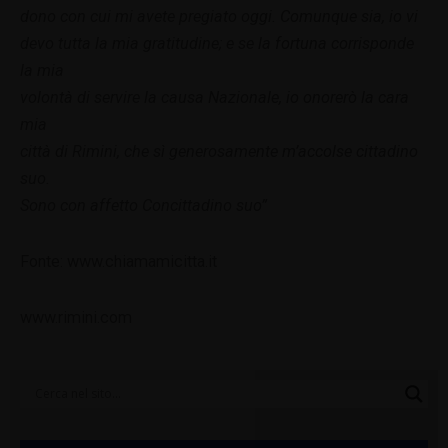
dono con cui mi avete pregiato oggi. Comunque sia, io vi
devo tutta la mia gratitudine; e se la fortuna corrisponde
la mia
volontà di servire la causa Nazionale, io onorerò la cara
mia
città di Rimini, che sì generosamente m’accolse cittadino
suo.
Sono con affetto Concittadino suo”
Fonte: www.chiamamicitta.it
www.rimini.com
Categorie
Blog