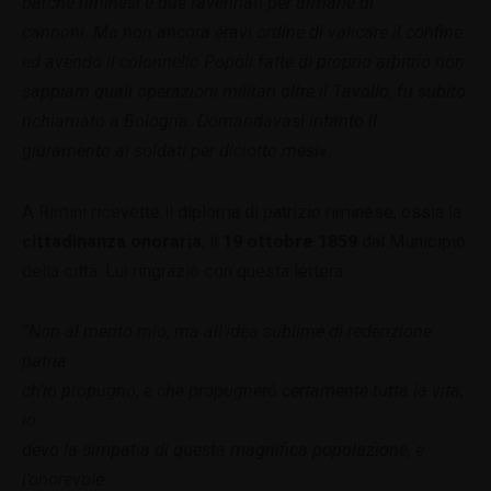
barche riminesi e due ravennati per armarle di
cannoni. Ma non ancora eravi ordine di valicare il confine:
ed avendo il colonnello Popoli fatte di proprio arbitrio non
sappiam quali operazioni militari oltre il Tavollo, fu subito
richiamato a Bologna. Domandavasi intanto il
giuramento ai soldati per diciotto mesi».
A Rimini ricevette il diploma di patrizio riminese, ossia la
cittadinanza onoraria
, il
19 ottobre 1859
dal Municipio
della città. Lui ringraziò con questa lettera:
“Non al merito mio, ma all’idea sublime di redenzione
patria
ch’io propugno, e che propugnerò certamente tutta la vita,
io
devo la simpatia di questa magnifica popolazione, e
l’onorevole