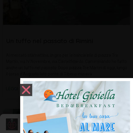
Un tuffo nel passato di Rimini
Al mercato stamattina, in giro per le bancarelle di piazza Tre
Martiri, via IV Novembre, via Castelfidardo. Camminando ho fatto
anche un tuffo nel passato. Dopo piazza Tre Martiri di oggi, lungo
il corso d’Augusto lato ponte di Tiberio iniziava
LEGGI TUTTO »
SCOPRI RIMINI E LA ROMAGNA
Gestisci Consenso