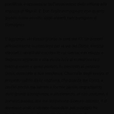
pontificia, e apprestarsi coll’entusiasmo della vittoria alla
impresa di Napoli. E ben facile immaginare con quanto
giubilo fosse accolto dagli ardenti suoi partigiani di
Romagna».
E aggiunge:
«In Rimini giunse la sera del 17. Un popolo
affollatissimo lo attendeva per la via del Corso. Furono
staccati i cavalli del cocchio in cui veniva; e in mezzo a
fragorosi applausi e alla vivida luce di numerose faci
tirato a mano e quasi portato, fu condotto al palazzo
Gioia, destinato a sua residenza. Chiamato dagli evviva si
presentò subito dalla ringhiera, che guarda sul Corso, e
proferì poche ma vibrate e focose parole, ringraziando
dello grandi accoglienze, e vituperando, al suo costume, il
dominio papale, alla cui distruzione dicevasi accinto. Il di
appresso andò a visitare l’ospedale, poi noleggiò tre