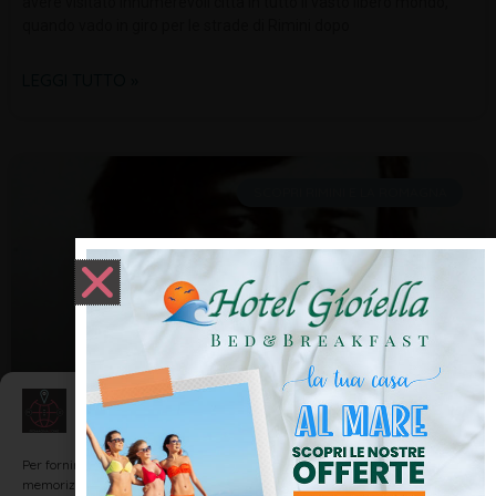
avere visitato innumerevoli città in tutto il vasto libero mondo,
quando vado in giro per le strade di Rimini dopo
LEGGI TUTTO »
SCOPRI RIMINI E LA ROMAGNA
Gestisci Consenso
Inutile – Francesco Guccini
Per fornire le migliori esperienze, utilizziamo tecnologie come i cookie per
memorizzare e/o accedere alle informazioni del dispositivo. Il consenso a