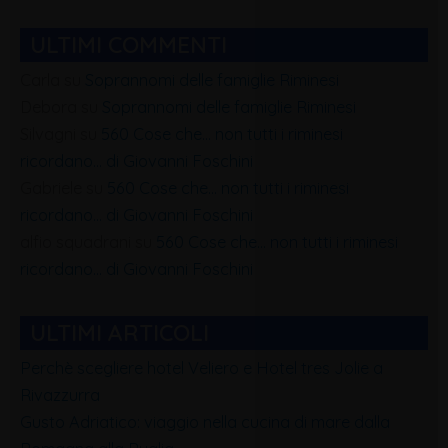
ULTIMI COMMENTI
Carla
su
Soprannomi delle famiglie Riminesi
Debora
su
Soprannomi delle famiglie Riminesi
Silvagni
su
560 Cose che… non tutti i riminesi
ricordano… di Giovanni Foschini
Gabriele
su
560 Cose che… non tutti i riminesi
ricordano… di Giovanni Foschini
alfio squadrani
su
560 Cose che… non tutti i riminesi
ricordano… di Giovanni Foschini
ULTIMI ARTICOLI
Perchè scegliere hotel Veliero e Hotel tres Jolie a
Rivazzurra
Gusto Adriatico: viaggio nella cucina di mare dalla