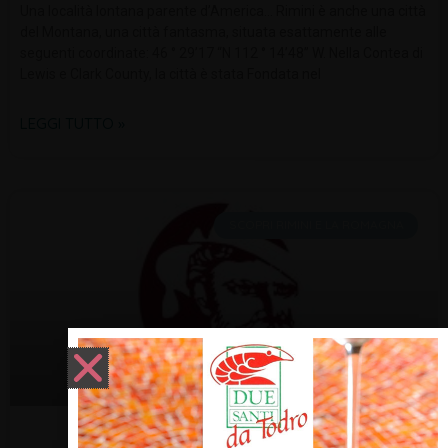
Una località lontana parente d’America… Rimini è anche una città
del Montana, una città fantasma, situata esattamente alle
seguenti coordinate: 46 ° 29’17 “N 112 ° 14’48” W. Nella Contea di
Lewis e Clark County, la città è stata Fondata nel
LEGGI TUTTO »
SCOPRI RIMINI E LA ROMAGNA