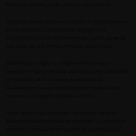
Malatesta avrebbe potuto unificare i suoi territori.
Purtroppo questo grandioso progetto di riunificazione non
fu mai realizzato e, scomunicato da papa Pio II,
Sigismondo Pandolfo fu letteralmente colpito, perdendo
gran parte dei suoi territori e finendo senza gloria.
Ribellandosi al Papa, fu completamente isolato e
mancante di ogni protezione diplomatica. Nel 1460-1462
fu richiamato da Pio II in seguito alle ripetute
disubbidienze, la sua cocciutaggine lo condusse alla
scomunica, nel giorno di Natale del 1460.
Come abbiamo già accennato Sigismondo Pandolfo
Malatesta fu anche poeta e amante d’arti. Le promozioni
artistiche e culturali furono spesso assai ambiziose e