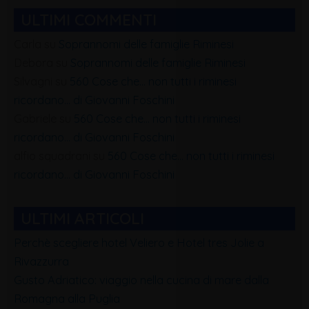
ULTIMI COMMENTI
Carla
su
Soprannomi delle famiglie Riminesi
Debora
su
Soprannomi delle famiglie Riminesi
Silvagni
su
560 Cose che… non tutti i riminesi
ricordano… di Giovanni Foschini
Gabriele
su
560 Cose che… non tutti i riminesi
ricordano… di Giovanni Foschini
alfio squadrani
su
560 Cose che… non tutti i riminesi
ricordano… di Giovanni Foschini
ULTIMI ARTICOLI
Perchè scegliere hotel Veliero e Hotel tres Jolie a
Rivazzurra
Gusto Adriatico: viaggio nella cucina di mare dalla
Romagna alla Puglia