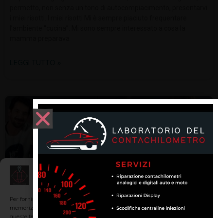
permetto, non senza un tono di autocompiacimento, presentarvi
i miei risotti. I miei risotti Mi è sempre piaciuto frequentare
l’ambiente “cucina”. Mi sono sempre interessato a cosa la
mamma preparava
LEGGI TUTTO »
SCOPRI RIMINI E LA ROMAGNA
Gestisci Consenso
Per fornire le migliori esperienze, utilizziamo tecnologie come i cookie per
memorizzare e/o accedere alle informazioni del dispositivo. Il consenso a
queste tecnologie ci permetterà di elaborare dati come il comportamento di