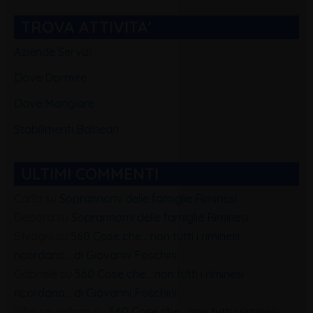
Blog
TROVA ATTIVITA'
Aziende Servizi
Dove Dormire
Dove Mangiare
Stabilimenti Balneari
ULTIMI COMMENTI
Carla
su
Soprannomi delle famiglie Riminesi
Debora
su
Soprannomi delle famiglie Riminesi
Silvagni
su
560 Cose che… non tutti i riminesi
ricordano… di Giovanni Foschini
Gabriele
su
560 Cose che… non tutti i riminesi
ricordano… di Giovanni Foschini
alfio squadrani
su
560 Cose che… non tutti i riminesi