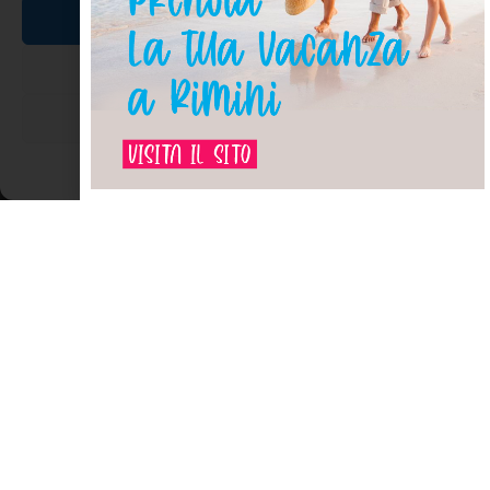
Accetta
STORIA DI RIMINI
Nega
Visualizza le preferenze
Cookie Policy
Dichiarazione sulla Privacy
Il fiume Marecchia
Il Marecchia si getta in mare a Rimini tra le spiagge di San
Giuliano Mare e Rivabella dopo aver percorso gli ultimi due
chilometri nel “canale deviatore”, un alveo artificiale costruito tra
il 1924 e il 1930 per riparare il