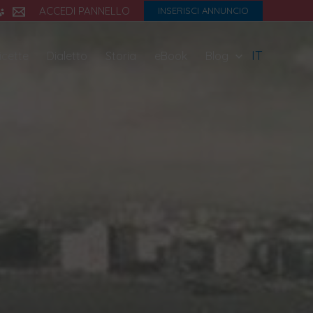
ACCEDI PANNELLO
INSERISCI ANNUNCIO
IT
icette
Dialetto
Storia
eBook
Blog