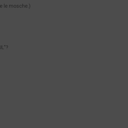
he le mosche.)
UL”?