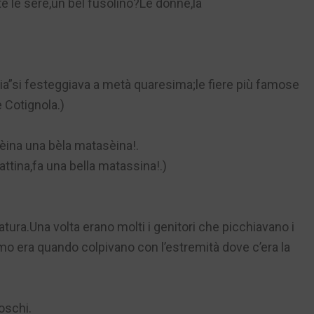
e le sere,un bel fusolino?Le donne,la
ia”si festeggiava a metà quaresima;le fiere più famose
 Cotignola.)
atèina una bèla matasèina!.
 mattina,fa una bella matassina!.)
atura.Una volta erano molti i genitori che picchiavano i
lmo era quando colpivano con l’estremità dove c’era la
oschi.