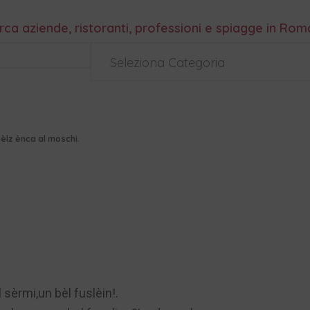
rca aziende, ristoranti, professioni e spiagge in Ro
Seleziona Categoria
hèlz ènca al moschi.
l sèrmi,un bèl fuslèin!.