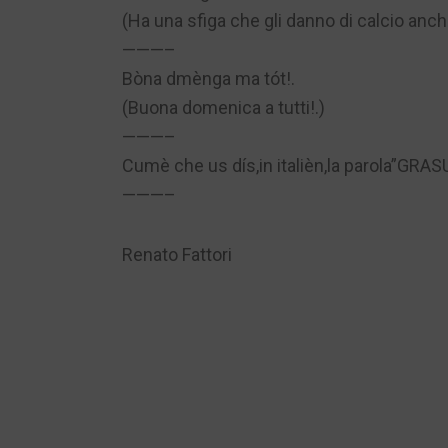
(Ha una sfiga che gli danno di calcio anc
———–
Bòna dmènga ma tót!.
(Buona domenica a tutti!.)
———–
Cumè che us dís,in italièn,la parola”GRAS
———–
Renato Fattori