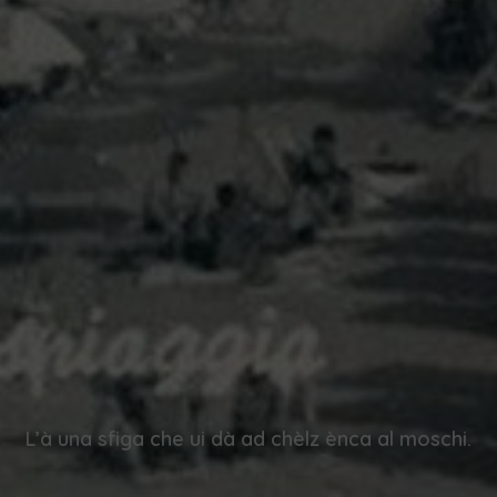
L’à una sfiga che ui dà ad chèlz ènca al moschi.