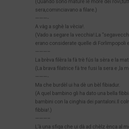
(Quando sono mature le more dei rovi,tutt
sera,cominciavano a filare.)
———-
A vàg a sghè la vècia!.
(Vado a segare la vecchia!.La “segavecch
erano considerate quelle di Forlimpopoli e
———–
La brèva filèra la fà trè fús la sèra e la m
(La brava filatrice fà tre fusi la sera e ,la
———-
Ma che burdèl ui ha dè un bèl fibiadur.
(A quel bambino gli ha dato una bella fibbi
bambini con la cinghia dei pantaloni.Il co
fibbia!.)
———–
L’à una sfiga che ui dà ad chèlz ènca al m