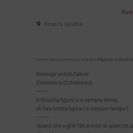
Rice
Home
»
Dialetto e tradizioni
»
L’à una sfiga che ui dà ad c
Dmènga vintidó Fèbrèr
(Domenica 22 Febbraio)
———
A fè bróta figura ui è sèmpra tèimp.
(A fare brutta figura c’è sempre tempo.)
———-
Quand che a gl’iè fàti al móri di spèin,tót a