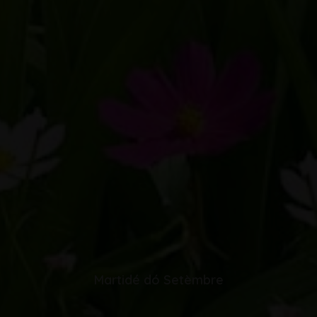
Martidé dó Setèmbre