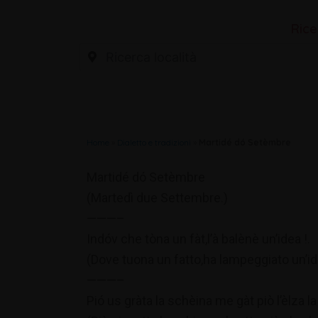
Rice
Home
»
Dialetto e tradizioni
»
Martidé dó Setèmbre
Martidé dó Setèmbre
(Martedì due Settembre.)
———–
Indóv che tòna un fàt,l’à balènè un’idea !.
(Dove tuona un fatto,ha lampeggiato un’id
———–
Pió us gràta la schèina me gàt piò l’èlza la