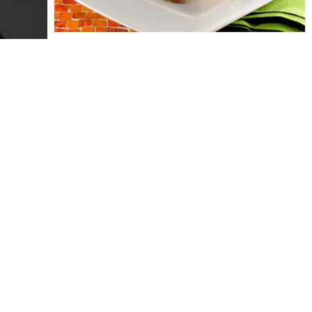
Cookie Policy
Dichiarazione sulla Privacy
Poesia dedicata al Ponte di Tiberio
Dedico questa mia poesia dialettale (zirudella), che racconta la
fantastica storia della costruzione del nostro ponte Tiberio
ovvero: “E pont de diévli”a tutte le amiche e gli amici che amano
come me la nostra bella a cara Rimini… Luciano Monti
LEGGI TUTTO »
DIALETTO E TRADIZIONI