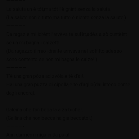
————–
La saluta un è tót,ma tót l’è gnint senza la saluta.
(La salute non è tutto,ma tutto è niente senza la salute.)
————–
Da ragaz e mi idrènt l’arvèva te sufèt,adès a sò cuntèint
se un mi bagna i calzètt!.
(Da ragazzo il mio idrante arrivava nel soffitto,adesso
sono contento se non mi bagna le calze!.)
—————
T’è una gran póza ad zvòla;e té d’ài!.
Hai una gran puzza di cipolla;e te d’aglio(dai inteso come
dagli ancora).
————
Galèina che l’an bèca la à za bichè!.
(Gallina che non becca ha già beccato!.)
————-
Ann durmèm míga in tla paia!.