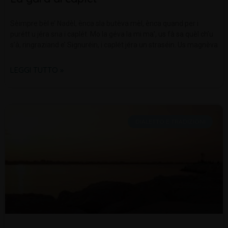
Sèimpre bèl e’ Nadèl, ènca sla butèva mèl, ènca quand per i
purétt u jéra sna i caplét. Mo la géva la mi ma’, us fà sa quèl ch’u
s’à, ringraziand e’ Signuréin, i caplét jéra un straséin. Us magnèva
LEGGI TUTTO »
DIALETTO E TRADIZIONI