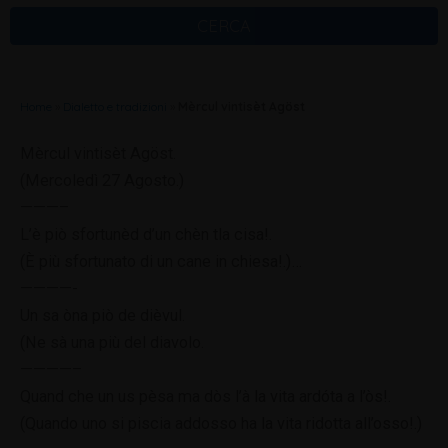
CERCA
Home
»
Dialetto e tradizioni
»
Mèrcul vintisèt Agöst
Mèrcul vintisèt Agöst.
(Mercoledì 27 Agosto.)
———–
L’è piò sfortunèd d’un chèn tla cisa!.
(È più sfortunato di un cane in chiesa!.)
…
————-
Un sa òna piò de dièvul.
(Ne sà una più del diavolo.
————–
Quand che un us pèsa ma dòs l’à la vita ardóta a l’òs!.
(Quando uno si piscia addosso ha la vita ridotta all’osso!.)