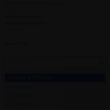
(Non dormiamo mica nella paglia!.)
————-
Bóna zurnèda ma tót !.
(Buona giornata a tutti!.)
————–
Renato Fattori
Categorie
Blog
TROVA ATTIVITA'
Aziende Servizi
Dove Dormire
Dove Mangiare