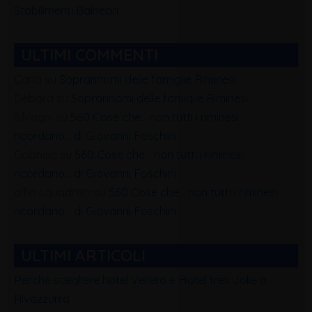
Stabilimenti Balneari
ULTIMI COMMENTI
Carla
su
Soprannomi delle famiglie Riminesi
Debora
su
Soprannomi delle famiglie Riminesi
Silvagni
su
560 Cose che… non tutti i riminesi
ricordano… di Giovanni Foschini
Gabriele
su
560 Cose che… non tutti i riminesi
ricordano… di Giovanni Foschini
alfio squadrani
su
560 Cose che… non tutti i riminesi
ricordano… di Giovanni Foschini
ULTIMI ARTICOLI
Perchè scegliere hotel Veliero e Hotel tres Jolie a
Rivazzurra