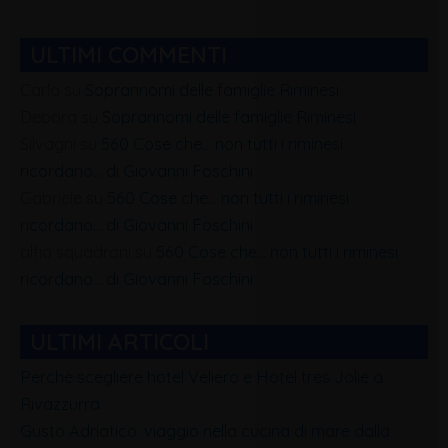
ULTIMI COMMENTI
Carla
su
Soprannomi delle famiglie Riminesi
Debora
su
Soprannomi delle famiglie Riminesi
Silvagni
su
560 Cose che… non tutti i riminesi
ricordano… di Giovanni Foschini
Gabriele
su
560 Cose che… non tutti i riminesi
ricordano… di Giovanni Foschini
alfio squadrani
su
560 Cose che… non tutti i riminesi
ricordano… di Giovanni Foschini
ULTIMI ARTICOLI
Perchè scegliere hotel Veliero e Hotel tres Jolie a
Rivazzurra
Gusto Adriatico: viaggio nella cucina di mare dalla