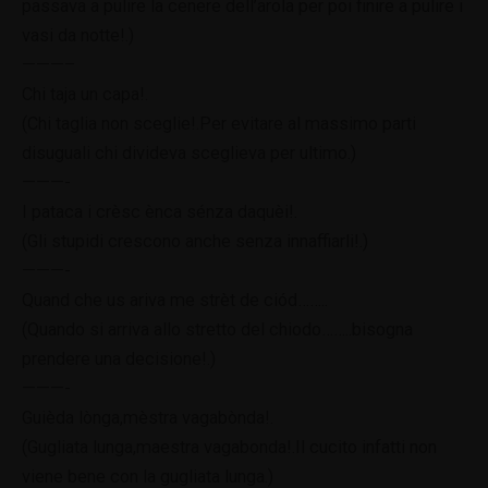
passava a pulire la cenere dell’arola per poi finire a pulire i
vasi da notte!.)
———–
Chi taja un capa!.
(Chi taglia non sceglie!.Per evitare al massimo parti
disuguali chi divideva sceglieva per ultimo.)
———-
I pataca i crèsc ènca sénza daquèi!.
(Gli stupidi crescono anche senza innaffiarli!.)
———-
Quand che us ariva me strèt de ciód……..
(Quando si arriva allo stretto del chiodo……..bisogna
prendere una decisione!.)
———-
Guièda lònga,mèstra vagabònda!.
(Gugliata lunga,maestra vagabonda!.Il cucito infatti non
viene bene con la gugliata lunga.)