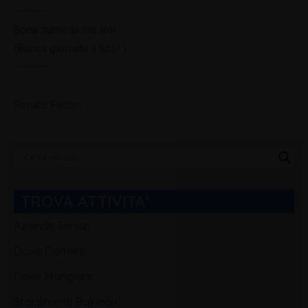
———–
Bòna zurnèda ma tót!.
(Buona giornata a tutti!.)
———–
Renato Fattori
Categorie
Blog
TROVA ATTIVITA'
Aziende Servizi
Dove Dormire
Dove Mangiare
Stabilimenti Balneari