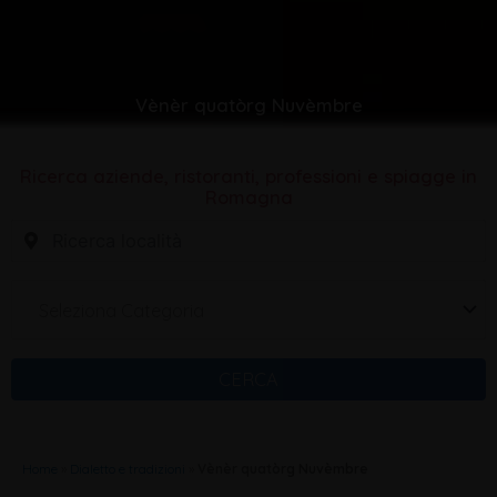
Vènèr quatòrg Nuvèmbre
Ricerca aziende, ristoranti, professioni e spiagge in
Romagna
Seleziona Categoria
CERCA
Home
»
Dialetto e tradizioni
»
Vènèr quatòrg Nuvèmbre