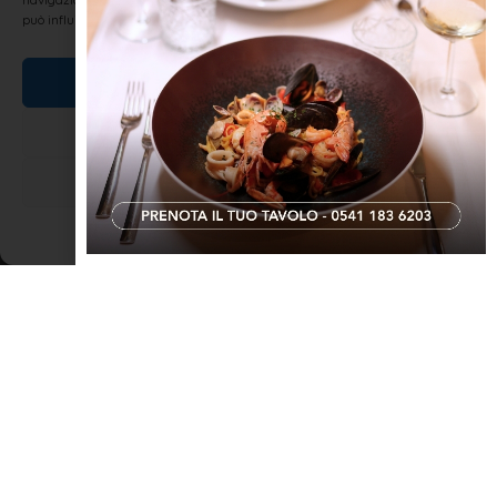
può influire negativamente su alcune caratteristiche e funzioni.
Mércul vintinóv Utóbre
Accetta
Mércul vintinóv Utóbre (Mercoledì 29 Ottobre) ———- Sól,sól
marzulèin,fa dvantè scùr e mi culazèin!. (Sole,sole marzolino,fa
Nega
diventare scuro il mio sederino!.)Era usanza che il primo Marzo,le
ragazze,esponessero il sedere al sole davanti a una finestra.…
Visualizza le preferenze
———— Té stá zèt,che t’è
Cookie Policy
Dichiarazione sulla Privacy
LEGGI TUTTO »
DIALETTO E TRADIZIONI