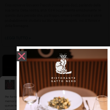
Così scriveva Giovanni Pascoli (romagnolo doc), parlando della
sua terra. Della nostra, anzi. Ed è sicuramente emozionante. In
questo duro periodo che, purtroppo, rimarrà nella storia e verrà
probabilmente studiato sui libri dai nostri nipoti, noi di Rimini e
della Romagna
LEGGI TUTTO »
DIALETTO E TRADIZIONI
Gestisci Consenso
Per fornire le migliori esperienze, utilizziamo tecnologie come i cookie per
memorizzare e/o accedere alle informazioni del dispositivo. Il consenso a
queste tecnologie ci permetterà di elaborare dati come il comportamento di
navigazione o ID unici su questo sito. Non acconsentire o ritirare il consenso