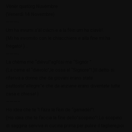
Vènèr quatòrg Nuvèmbre
(Venerdì 14 Novembre)
———-
Um ha invurni s’àl ciàcri e a la fèin um ha ciavè!.
(Mi ha invornito con le chiacchiere e alla fine mi ha
fregato!.)
…
———-
La chèrna me “dièvul”agl’ósi me “Signór ”
(La carne al “diavolo”,le ossa al “Signore”!.)Il detto si
riferiva a donne che da giovani erano state
piuttosto”allegre”e che da anziane erano diventate tutte
casa e chiesa!.)
———–
Ho idea che te ‘t fàza la fèin de “garnadèl”!.
(Ho idea che te faccia la fine dello”scopino”!.Lo scopino
di saggina serviva in cucina prima per pulire il tagliere,poi