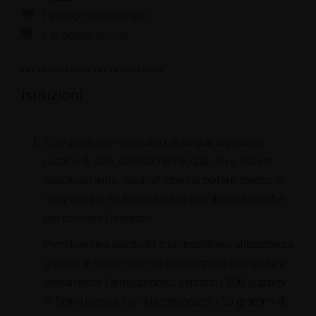
1
pizzico
bicarbonato
q.b.
acqua
tiepida
Istruzioni
Sciogliere in un pentolino di acqua tiepida un
pizzico di sale; attenzione l’acqua deve essere
assolutamente “tiepida”: dovete potere tenerci le
mani dentro, se fosse fredda o bollente finirebbe
per rovinare l’impasto.
Prendere una bacinella o un’insalatiera abbastanza
grande, in modo che sia più semplice manipolare
liberamente l’amalgamato; versarci i 500 grammi
di farina bianca con il bicarbonato, i 50 grammi di