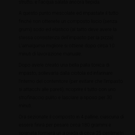
strutto, e l’acqua salata ancora tiepida.
A questo punto mescolate ed impastate il tutto
finché non ottenete un composto liscio (senza
grumi) sodo ed elastico (al tatto deve avere la
stessa consistenza dell’impasto per la pizza).
L’amalgama migliore si ottiene dopo circa 10
minuti di lavorazione manuale.
Dopo avere creato una bella palla tonica di
impasto, sollevarla dalla ciotola ed infarinare
l’interno del contenitore (per evitare che l’impasto
si attacchi alle pareti); ricoprire il tutto con uno
strofinaccio pulito e lasciare a riposo per 30
minuti.
Ora sezionate il composto in 4 palline, ciascuna di
essere finirà per pesare circa 180 grammi e
spianata formerà un a piada di circa 25 centimetri