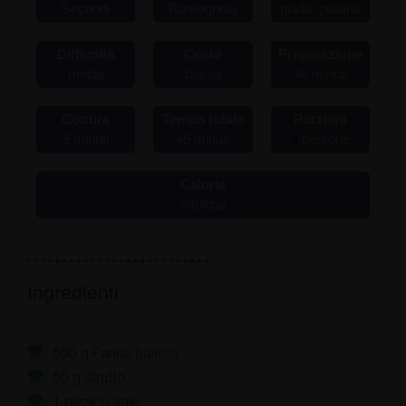
Secondi
Romagnola
piada, piadina
Difficoltà
Costo
Preparazione
media
basso
40
minuti
Cottura
Tempo totale
Porzioni
5
minuti
45
minuti
4
persone
Calorie
340
kcal
Ingredienti
500
g
Farina
bianca
50
g
strutto
1
pizzico
sale