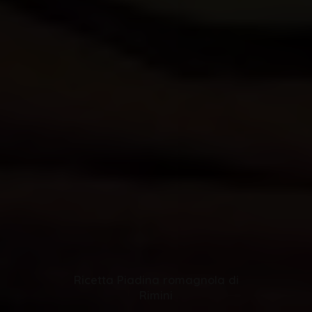
Ricetta Piadina romagnola di
Rimini