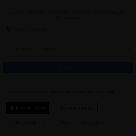
Ricerca aziende, ristoranti, professioni e spiagge in
Romagna
Seleziona Categoria
CERCA
Home
»
Enogastronomia
»
Ricetta Piadina romagnola di Rimini
Stampa ricetta
Inserisci ricetta
Ricetta Piadina o Piada Romagnola originale