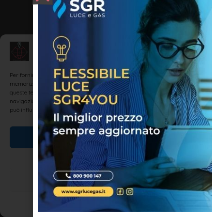
Gestisci Consenso
Per fornire le migliori esperienze, utilizziamo tecnologie come i cookie per
memorizzare e/o accedere alle informazioni del dispositivo. Il consenso a
queste tecnologie ci permetterà di elaborare dati come il comportamento di
navigazione o ID unici su questo sito. Non acconsentire o ritirare il consenso
può influire negativamente su alcune caratteristiche e funzioni.
Accetta
Nega
Visualizza le preferenze
Cookie Policy
Dichiarazione sulla Privacy