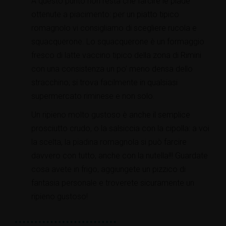
A questo punto non resta che farcire le piade
ottenute a piacimento: per un piatto tipico
romagnolo vi consigliamo di scegliere rucola e
squacquerone. Lo squacquerone è un formaggio
fresco di latte vaccino tipico della zona di Rimini
con una consistenza un po’ meno densa dello
stracchino; si trova facilmente in qualsiasi
supermercato riminese e non solo.
Un ripieno molto gustoso è anche il semplice
prosciutto crudo, o la salsiccia con la cipolla: a voi
la scelta, la piadina romagnola si può farcire
davvero con tutto, anche con la nutella!!! Guardate
cosa avete in frigo, aggiungete un pizzico di
fantasia personale e troverete sicuramente un
ripieno gustoso!