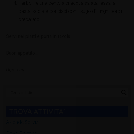
Fai bollire una pentola di acqua salata, lessa la
pasta, scola e condisci con il sugo di funghi porcini
preparato.
Servi nei piatti e porta in tavola.
Buon appetito…
Ugo picia
Categorie
Blog
TROVA ATTIVITA'
Aziende Servizi
Dove Dormire