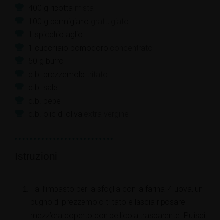
400
g
ricotta
mista
100
g
parmigiano
grattugiato
1
spicchio
aglio
1
cucchiaio
pomodoro
concentrato
50
g
burro
q.b.
prezzemolo
tritato
q.b.
sale
q.b.
pepe
q.b.
olio di oliva
extra vergine
Istruzioni
Fai l’impasto per la sfoglia con la farina, 4 uova, un
pugno di prezzemolo tritato e lascia riposare
mezz’ora coperto con pellicola trasparente. Pulisci