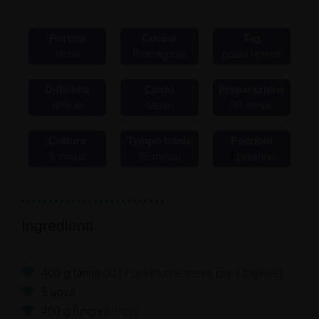
Portata
Cucina
Tag
Primi
Romagnola
pasta ripiena
Difficoltà
Costo
Preparazione
difficile
basso
30
minuti
Cottura
Tempo totale
Porzioni
5
minuti
35
minuti
4
persone
Ingredienti
400
g
farina
00 (+ quella che serve per il tagliere)
5
uova
400
g
funghi
porcini