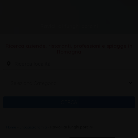
Ravioli ai funghi porcini
Ricerca aziende, ristoranti, professioni e spiagge in
Romagna
Seleziona Categoria
CERCA
Home
»
Enogastronomia
»
Ravioli ai funghi porcini