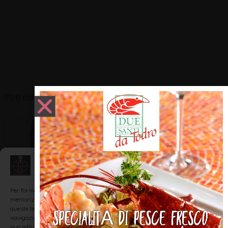
Potrebbero interessarti:
ENOGASTRONOMIA
Gestisci Consenso
Per fornire le migliori esperienze, utilizziamo tecnologie come i cookie per
memorizzare e/o accedere alle informazioni del dispositivo. Il consenso a
queste tecnologie ci permetterà di elaborare dati come il comportamento di
navigazione o ID unici su questo sito. Non acconsentire o ritirare il consenso
può influire negativamente su alcune caratteristiche e funzioni.