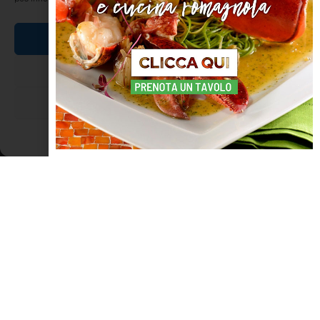
Crème Caramel
Accetta
Nega
Ottimo budino Paola Paola Ricetta tratta dal libro “il cucchiaio
d’argento”
Visualizza le preferenze
LEGGI TUTTO »
Cookie Policy
Dichiarazione sulla Privacy
ENOGASTRONOMIA