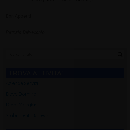
Serving:
100
|
Calorie:
300
(15%)
g
kcal
Bon Appetit!
Patrizia Delvecchio
Categorie
Blog
TROVA ATTIVITA'
Aziende Servizi
Dove Dormire
Dove Mangiare
Stabilimenti Balneari