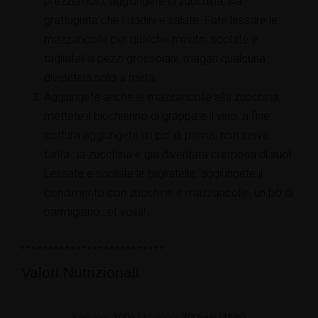
prezzemolo, aggiungete la zucchina, sia
grattugiata che i dadini e salate. Fate lessare le
mazzancolle per qualche minuto, scolate e
tagliateli a pezzi grossolani, magari qualcuna
dividetela solo a metà.
Aggiungete anche le mazzancolle alla zucchina,
mettete il bicchierino di grappa e il vino, a fine
cottura aggiungete un po’ di panna, non serve
tanta…la zucchina è già diventata cremosa di suo!
Lessate e scolate le tagliatelle, aggiungete il
condimento con zucchine e mazzancolle, un pò di
parmigiano…et voilà!
Valori Nutrizionali