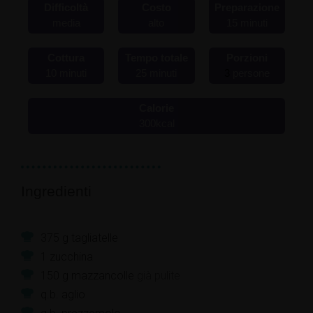
Difficoltà
Costo
Preparazione
media
alto
15
minuti
Cottura
Tempo totale
Porzioni
10
minuti
25
minuti
3
persone
Calorie
300
kcal
Ingredienti
375
g
tagliatelle
1
zucchina
150
g
mazzancolle
già pulite
q.b.
aglio