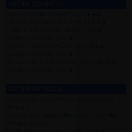
ULTIMI COMMENTI
Carla
su
Soprannomi delle famiglie Riminesi
Debora
su
Soprannomi delle famiglie Riminesi
Silvagni
su
560 Cose che… non tutti i riminesi
ricordano… di Giovanni Foschini
Gabriele
su
560 Cose che… non tutti i riminesi
ricordano… di Giovanni Foschini
alfio squadrani
su
560 Cose che… non tutti i riminesi
ricordano… di Giovanni Foschini
ULTIMI ARTICOLI
Perchè scegliere hotel Veliero e Hotel tres Jolie a
Rivazzurra
Gusto Adriatico: viaggio nella cucina di mare dalla
Romagna alla Puglia
Hotel in Romagna avranno pubblicità gratis per il 2025