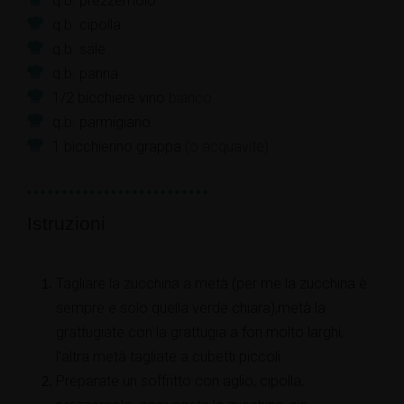
q.b.
prezzemolo
q.b.
cipolla
q.b.
sale
q.b.
panna
1/2
bicchiere
vino
bianco
q.b.
parmigiano
1
bicchierino
grappa
(o acquavite)
Istruzioni
Tagliare la zucchina a metà (per me la zucchina è
sempre e solo quella verde chiara),metà la
grattugiate con la grattugia a fori molto larghi,
l’altra metà tagliate a cubetti piccoli.
Preparate un soffritto con aglio, cipolla,