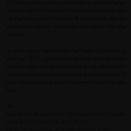
E’ l’edificio neoclassico che chiude la piazza Cavour,
costruito nel 1843 da Luigi Poletti; questo palazzo più
che per dare un teatro alla città, fu costruito per dare un’
armonia alla piazza, riempiendo uno spazio che era
vacante.
La prima opera rappresentata nel Teatro fù l’Aroldo di
Verdi nel 1857; i bombardamenti della seconda guerra
mondiale hanno creato notevoli danni alla struttura che
oggi si presenta con un pezzo della facciata originale al
piano terra, mentre al piano superiore troviamo la sala
Ressi.
info
Assessorato al turismo del Comune di Rimini, Piazzale
Fellini 3, 47900 Rimini Tel. 0541 704587
Ufficio informazioni turistiche (IAT) tel. 0541 53399