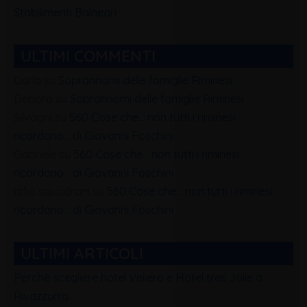
Stabilimenti Balneari
ULTIMI COMMENTI
Carla
su
Soprannomi delle famiglie Riminesi
Debora
su
Soprannomi delle famiglie Riminesi
Silvagni
su
560 Cose che… non tutti i riminesi
ricordano… di Giovanni Foschini
Gabriele
su
560 Cose che… non tutti i riminesi
ricordano… di Giovanni Foschini
alfio squadrani
su
560 Cose che… non tutti i riminesi
ricordano… di Giovanni Foschini
ULTIMI ARTICOLI
Perchè scegliere hotel Veliero e Hotel tres Jolie a
Rivazzurra