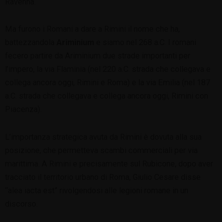
Ravenna.
Ma furono i Romani a dare a Rimini il nome che ha,
battezzandola
Ariminium
e siamo nel 268 a.C. I romani
fecero partire da Ariminium due strade importanti per
l’impero, la via Flaminia (nel 220 a.C. strada che collegava e
collega ancora oggi, Rimini e Roma) e la via Emilia (nel 187
a.C. strada che collegava e collega ancora oggi, Rimini con
Piacenza).
L’importanza strategica avuta da Rimini è dovuta alla sua
posizione, che permetteva scambi commerciali per via
marittima. A Rimini e precisamente sul Rubicone, dopo aver
tracciato il territorio urbano di Roma, Giulio Cesare disse
“alea iacta est” rivolgendosi alle legioni romane in un
discorso.