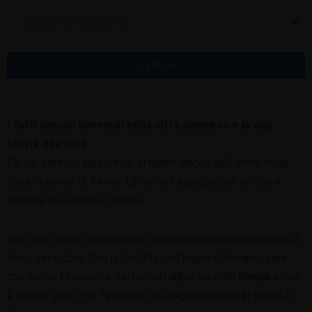
Seleziona Categoria
CERCA
I fatti antichi avvenuti nella città riminese e la sua
storia dell’arte
Fin dal periodo paleolitico si hanno tracce dell’uomo nella
zona collinare di Rimini. La storia ha poi portato la città a
divenire una colonia romana.
Una delle prime zone abitate, probabilmente dagli etruschi è
stata Verucchio. Con la disfatta dell’Impero Romano, pare
che anche l’invasione dei barbari abbia toccato
Rimini
e non
è strano, visto che Teodorico, re degli ostrogoti si stabilì a