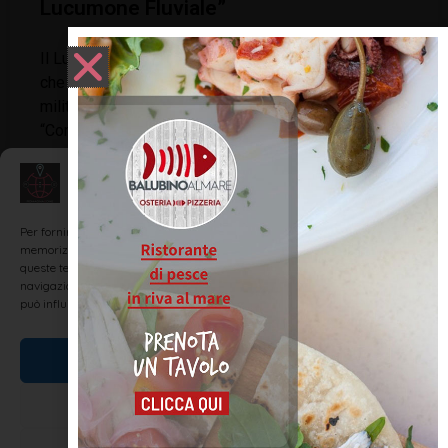
Lucumone Fluviale”
Il Lucumone era un alto magistrato etrusco cittadino
che assommava a sè poteri politico/amministrativi,
militari e religiosi. Era quindi il re di una città. Nel suo
“Compendio della Storia di
LEGGI TUTTO »
Gestisci Consenso
Per fornire le migliori esperienze, utilizziamo tecnologie come i cookie per
memorizzare e/o accedere alle informazioni del dispositivo. Il consenso a
queste tecnologie ci permetterà di elaborare dati come il comportamento di
STORIA DI RIMINI
navigazione o ID unici su questo sito. Non acconsentire o ritirare il consenso
può influire negativamente su alcune caratteristiche e funzioni.
Accetta
Nega