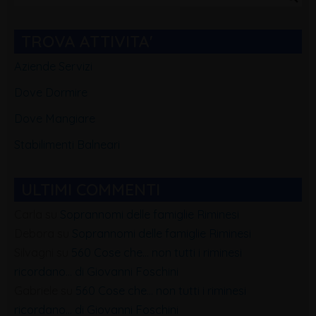
Blog
TROVA ATTIVITA'
Aziende Servizi
Dove Dormire
Dove Mangiare
Stabilimenti Balneari
ULTIMI COMMENTI
Carla
su
Soprannomi delle famiglie Riminesi
Debora
su
Soprannomi delle famiglie Riminesi
Silvagni
su
560 Cose che… non tutti i riminesi
ricordano… di Giovanni Foschini
Gabriele
su
560 Cose che… non tutti i riminesi
ricordano… di Giovanni Foschini