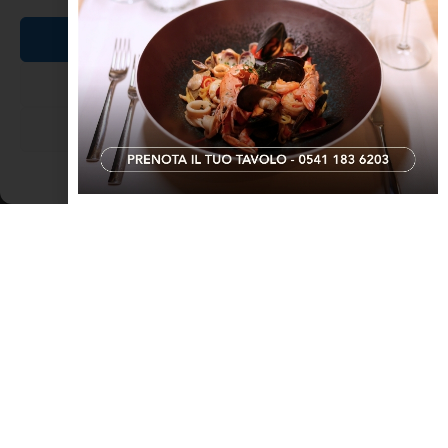
SCOPRI RIMINI E LA ROMAGNA
Accetta
Nega
Visualizza le preferenze
Cookie Policy
Dichiarazione sulla Privacy
Nonno Sante
La saggezza del nonno è tutta in questa frase: Pora burdela, l’an
po’ gnenca scurzé. Sante era più precisamente lo zio del babbo,
quindi per noi figli era il prozio o zio in seconda battuta. Allora
perché noi fratelli lo
LEGGI TUTTO »