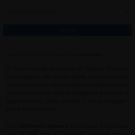
Seleziona Categoria
CERCA
Home
»
Scopri Rimini e la Romagna
»
La vita da spiaggia
La Riviera Romagnola descritta da Federico Fellini con
una villeggiatura stile anni ’60, quando si facevano i bagni,
si prendeva il sole e verso le cinque passavano i venditori
di gelato, non c’è più. Oggi la spiaggia non è più solo un
luogo dove fare i bagni, prendere il sole e noleggiare i
pedalò. Ma è tanto altro!
Ogni
stabilimento balneare
si preoccupa di organizzare
corsi di yoga, ballo ed acquagym, massaggi shiatsu,