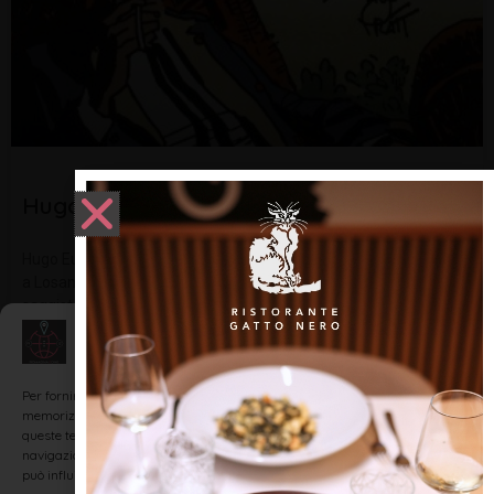
Hugo Eugenio Pratt
Hugo Eugenio Pratt nacque a Rimini il 15 Giugno del 1927 e morì
a Losanna il 20 Agosto del 1995. Fu fumettista, scrittore,
saggista, attore e docente. Corto Maltese è il personaggio più
noto appartenente al fumetto di diffusione italiana
Gestisci Consenso
LEGGI TUTTO »
Per fornire le migliori esperienze, utilizziamo tecnologie come i cookie per
memorizzare e/o accedere alle informazioni del dispositivo. Il consenso a
queste tecnologie ci permetterà di elaborare dati come il comportamento di
navigazione o ID unici su questo sito. Non acconsentire o ritirare il consenso
può influire negativamente su alcune caratteristiche e funzioni.