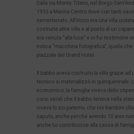
Dalla via Monte Titano, nel Borgo Sant’Andr
1953 a Marina Centro dove con tanti sacrifi
seminterrato. All’inizio era una villa isola
costruite altre ville e al posto di un cap
era venuta “alla luce” e io fui testimone 
mitica “macchina fotografica”, quella che 
piazzale del Grand Hotel.
Il babbo aveva costruito la villa grazie a
tecnico si materializzò in quinquennale. L
economico; la famiglia viveva dello stipen
corsi serali che il babbo teneva nella stan
viveva lo zio paterno, che noi bambini c
saputo, anche perché avendo 10 anni non 
anche lui contribuisse alla cassa di famigl