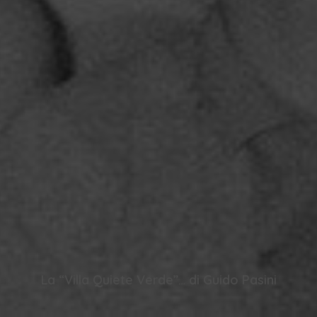
La “Villa Quiete Verde”… di Guido Pasini