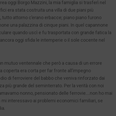
ea oggi Borgo Mazzini, la mia famiglia si trasferì nel
ci era stata costruita una villa di due piani più
ta, tutto attorno c’erano erbacce; piano piano furono
annone una palazzina di cinque piani. In quel capannone
oculare quando uscì e fu trasportata con grande fatica la
ancora oggi sfida le intemperie o il sole cocente nel
d un mutuo ventennale che però a causa di un errore
a coperta era corta per far fronte all’impegno
dio di ferroviere del babbo che veniva rinforzato dai
za più grande del seminterrato. Per la verità con noi
hiamavamo nonno, pensionato delle ferrovie….non ho mai
mi interessavo ai problemi economici familiari, se
ia.