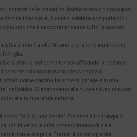
frequentatori delle lezioni del babbo erano o disoccupati,
 risorse finanziarie. Alcuni si sdebitavano portando i
ù consueto che il babbo rimandasse tutto “a quando
alattia di mio fratello Vittorio che, ahimè inutilmente,
 famiglia.
else di ritirarsi nel seminterrato affittando la restante
. Il seminterrato occupava lo stesso spazio
ilizzato come cantina, lavanderia, garage e in una
da te” del babbo. Ci adattavamo alla nuova situazione con
ispetto alla temperatura esterna.
il nome “Villa Quiete Verde”. Era senz’altro tranquilla
za uscita verso la città, proseguimento di viale
il verde, forse era più al “verde” il portafoglio dei