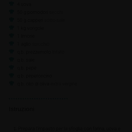
4
uova
50
g
pomodori
secchi
50
g
capperi
sotto sale
1
kg
vongole
1
limone
1
aglio
spicchio
q.b.
prezzemolo
tritato
q.b.
sale
q.b.
pepe
q.b.
peperoncino
q.b.
olio di oliva
extra vergine
Istruzioni
Prepara l'impasto per la sfoglia con farina, uova e