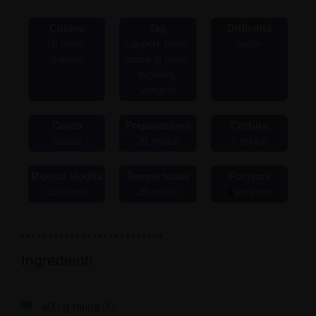
Cucina
Tag
Difficoltà
Di mare,
capperi, mare,
facile
Italiana
primo di mare,
tagliolini,
vongole
Costo
Preparazione
Cottura
basso
30
minuti
5
minuti
Riposo sfoglia
Tempo totale
Porzioni
30
minuti
35
minuti
4
persone
Ingredienti
400
g
farina
00